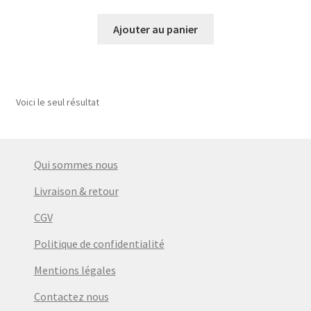
prix
prix
initial
actuel
Ajouter au panier
était :
est :
€39,99.
€35,00.
Voici le seul résultat
Qui sommes nous
Livraison & retour
CGV
Politique de confidentialité
Mentions légales
Contactez nous