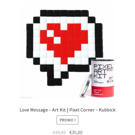
menu
Ouvrir
Épicerie fine bio
enfant
le
menu
Beauté
enfant
DIY
Kids
Love Message – Art Kit | Pixel Corner – Kubbick
PROMO !
Le
Le
€
39,99
€
35,00