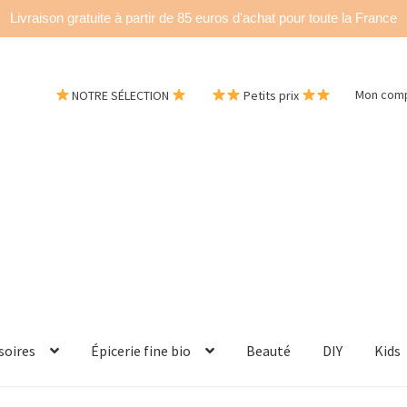
Livraison gratuite à partir de 85 euros d'achat pour toute la France
NOTRE SÉLECTION
Petits prix
Mon com
soires
Épicerie fine bio
Beauté
DIY
Kids