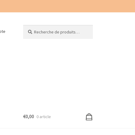
Recherche
Recherche
pte
pour :
€
0,00
0 article