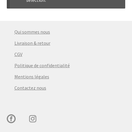
menu
Ouvrir
Épicerie fine bio
enfant
le
menu
Beauté
enfant
Qui sommes nous
DIY
Livraison & retour
CGV
Kids
Politique de confidentialité
Mentions légales
Contactez nous