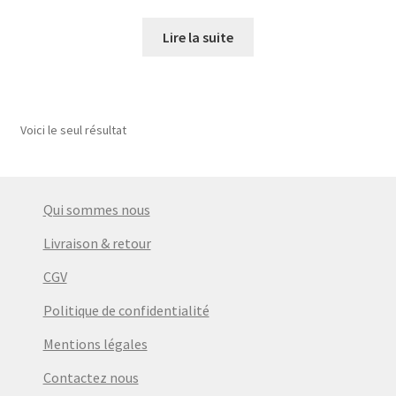
prix
prix
initial
actuel
Lire la suite
était :
est :
€11,50.
€9,00.
Voici le seul résultat
Qui sommes nous
Livraison & retour
CGV
Politique de confidentialité
Mentions légales
Contactez nous