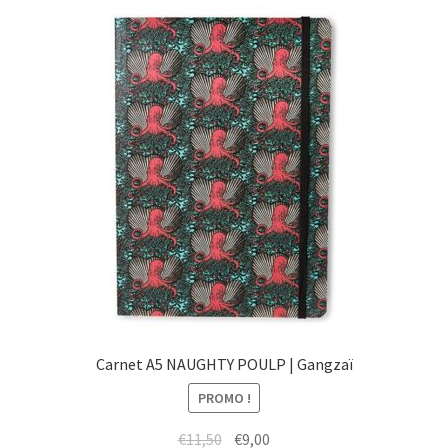
menu
Ouvrir
Épicerie fine bio
enfant
le
menu
Beauté
enfant
DIY
Kids
Carnet A5 NAUGHTY POULP | Gangzaï
PROMO !
Le
Le
€
11,50
€
9,00