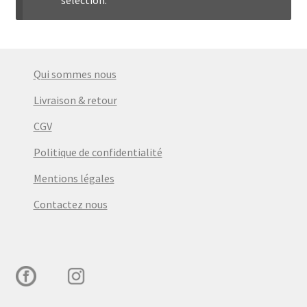
menu
Ouvrir
Épicerie fine bio
enfant
le
menu
Beauté
enfant
Qui sommes nous
DIY
Livraison & retour
CGV
Kids
Politique de confidentialité
Mentions légales
Contactez nous