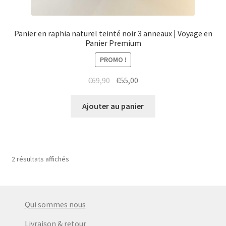
Panier en raphia naturel teinté noir 3 anneaux | Voyage en
Panier Premium
PROMO !
Le
Le
€
69,90
€
55,00
prix
prix
initial
actuel
Ajouter au panier
était :
est :
€69,90.
€55,00.
2 résultats affichés
Qui sommes nous
Livraison & retour