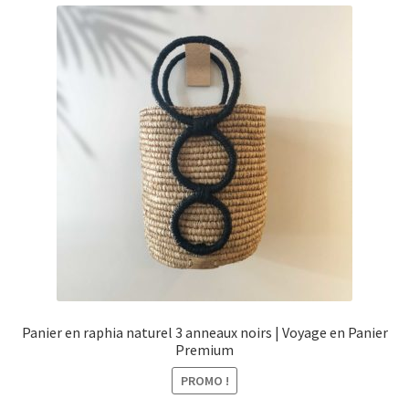
menu
Ouvrir
Épicerie fine bio
enfant
le
menu
Beauté
enfant
DIY
Kids
Panier en raphia naturel 3 anneaux noirs | Voyage en Panier
Premium
PROMO !