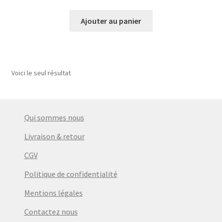
prix
prix
initial
actuel
Ajouter au panier
était :
est :
€9,00.
€4,50.
Voici le seul résultat
Qui sommes nous
Livraison & retour
CGV
Politique de confidentialité
Mentions légales
Contactez nous