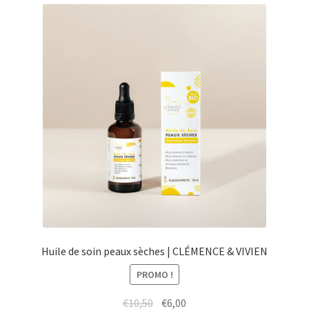
menu
Ouvrir
Épicerie fine bio
enfant
le
menu
Beauté
enfant
DIY
Kids
Huile de soin peaux sèches | CLÉMENCE & VIVIEN
PROMO !
Le
Le
€
10,50
€
6,00