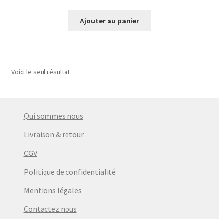
prix
prix
initial
actuel
Ajouter au panier
était :
est :
€10,50.
€6,00.
Voici le seul résultat
Qui sommes nous
Livraison & retour
CGV
Politique de confidentialité
Mentions légales
Contactez nous