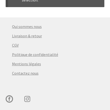
menu
Ouvrir
Épicerie fine bio
enfant
le
menu
Beauté
enfant
Qui sommes nous
DIY
Livraison & retour
CGV
Kids
Politique de confidentialité
Mentions légales
Contactez nous