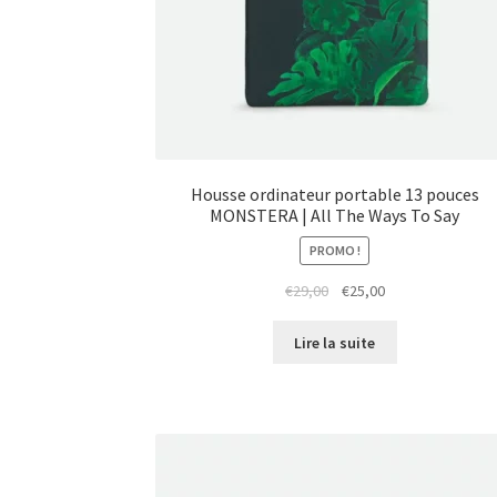
Housse ordinateur portable 13 pouces
MONSTERA | All The Ways To Say
PROMO !
Le
Le
€
29,00
€
25,00
prix
prix
initial
actuel
Lire la suite
était :
est :
€29,00.
€25,00.