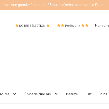
Livraison gratuite à partir de 85 euros d'achat pour toute la France
NOTRE SÉLECTION
Petits prix
Mon com
soires
Épicerie fine bio
Beauté
DIY
Kids