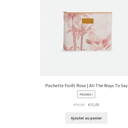
Pochette Forêt Rose | All The Ways To Say
PROMO !
Le
Le
€
18,00
€
15,00
prix
prix
initial
actuel
Ajouter au panier
était :
est :