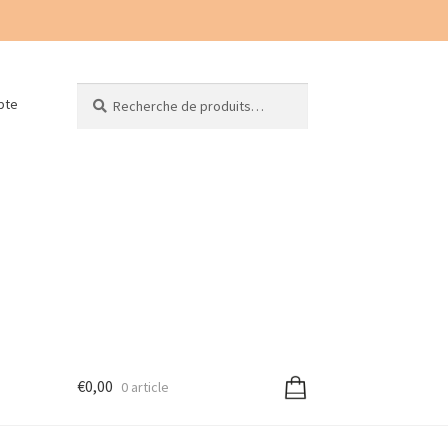
Recherche
Recherche
pte
pour :
€
0,00
0 article