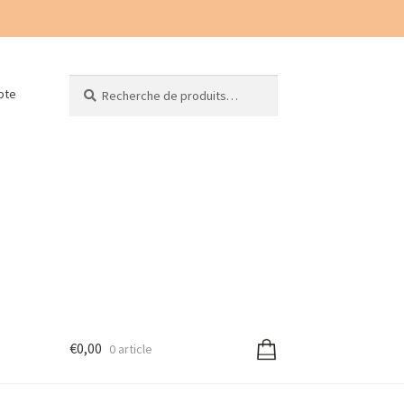
Recherche
Recherche
pte
pour :
€
0,00
0 article