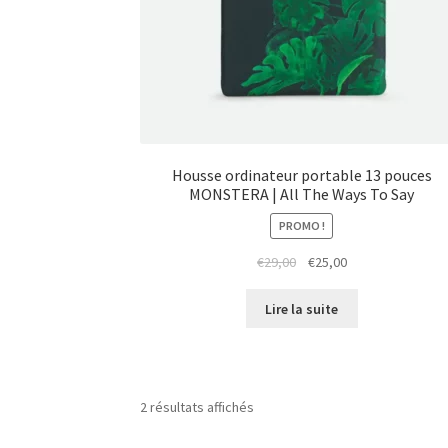
Housse ordinateur portable 13 pouces
MONSTERA | All The Ways To Say
PROMO !
Le
Le
€
29,00
€
25,00
prix
prix
initial
actuel
Lire la suite
était :
est :
€29,00.
€25,00.
2 résultats affichés