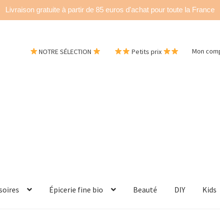
Livraison gratuite à partir de 85 euros d'achat pour toute la France
NOTRE SÉLECTION
Petits prix
Mon com
soires
Épicerie fine bio
Beauté
DIY
Kids