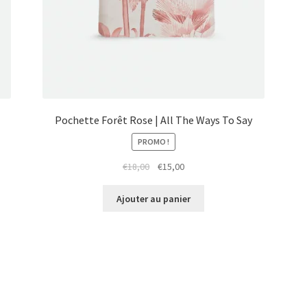
Pochette Forêt Rose | All The Ways To Say
PROMO !
Le
Le
€
18,00
€
15,00
prix
prix
initial
actuel
Ajouter au panier
était :
est :
€18,00.
€15,00.