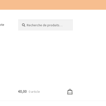
Recherche
Recherche
pte
pour :
€
0,00
0 article