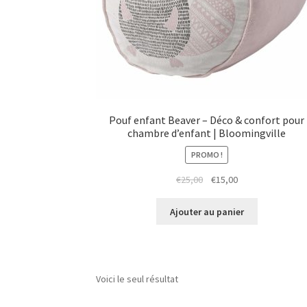
Pouf enfant Beaver – Déco & confort pour
chambre d’enfant | Bloomingville
PROMO !
Le
Le
€
25,00
€
15,00
prix
prix
initial
actuel
Ajouter au panier
était :
est :
€25,00.
€15,00.
Voici le seul résultat