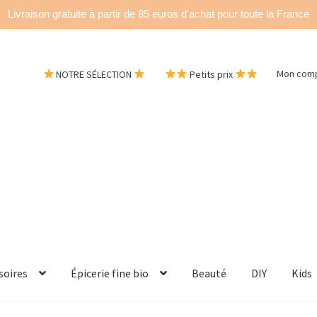
Livraison gratuite à partir de 85 euros d'achat pour toute la France
NOTRE SÉLECTION
Petits prix
Mon com
soires
Épicerie fine bio
Beauté
DIY
Kids