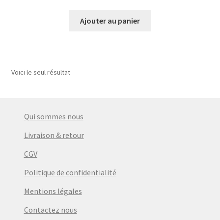
prix
prix
initial
actuel
Ajouter au panier
était :
est :
€14,90.
€11,90.
Voici le seul résultat
Qui sommes nous
Livraison & retour
CGV
Politique de confidentialité
Mentions légales
Contactez nous