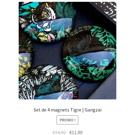
menu
Ouvrir
Épicerie fine bio
enfant
le
menu
Beauté
enfant
DIY
Kids
Set de 4 magnets Tigre | Gangzaï
PROMO !
Le
Le
€
14,90
€
11,90