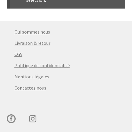
menu
Ouvrir
Épicerie fine bio
enfant
le
menu
Beauté
enfant
Qui sommes nous
DIY
Livraison & retour
CGV
Kids
Politique de confidentialité
Mentions légales
Contactez nous