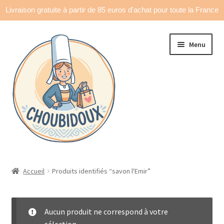
Livraison gratuite à partir de 85 euros d'achat pour toute la France
Aller
Aller
Menu
à
au
la
contenu
navigation
Accueil
Accueil
Produits identifiés “savon l'Emir”
Made in France
Ouvrir
Déco & accessoires
Aucun produit ne correspond à votre
le
sélection.