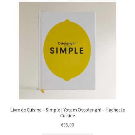
menu
Ouvrir
Épicerie fine bio
enfant
le
menu
Beauté
enfant
DIY
Kids
Livre de Cuisine – Simple | Yotam Ottolenghi – Hachette
Cuisine
€
35,00