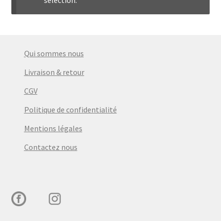
menu
Ouvrir
Épicerie fine bio
enfant
le
menu
Beauté
enfant
Qui sommes nous
DIY
Livraison & retour
CGV
Kids
Politique de confidentialité
Mentions légales
Contactez nous