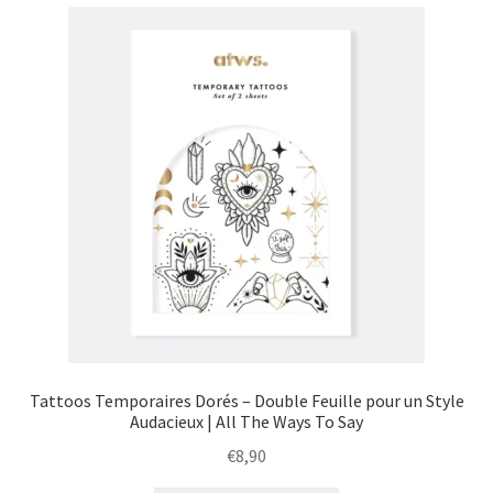
menu
Ouvrir
Épicerie fine bio
enfant
le
menu
Beauté
enfant
DIY
Kids
Tattoos Temporaires Dorés – Double Feuille pour un Style
Audacieux | All The Ways To Say
€
8,90