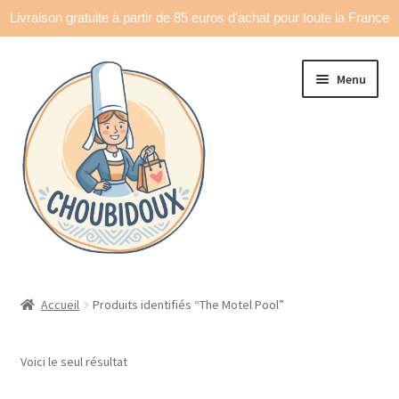
Livraison gratuite à partir de 85 euros d'achat pour toute la France
Aller
Aller
Menu
à
au
la
contenu
navigation
Accueil
Accueil
Produits identifiés “The Motel Pool”
Made in France
Voici le seul résultat
Ouvrir
Déco & accessoires
le