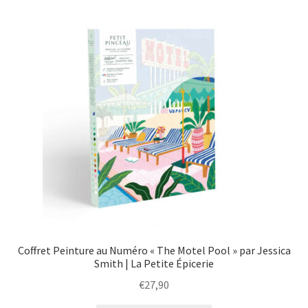
menu
Ouvrir
Épicerie fine bio
enfant
le
menu
Beauté
enfant
DIY
Kids
Coffret Peinture au Numéro « The Motel Pool » par Jessica
Smith | La Petite Épicerie
€
27,90