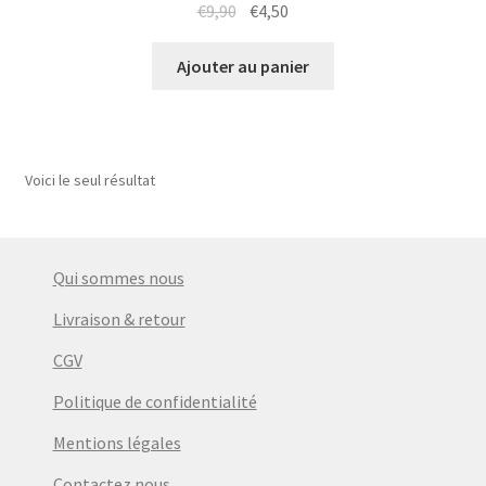
Le
Le
€
9,90
€
4,50
prix
prix
initial
actuel
Ajouter au panier
était :
est :
€9,90.
€4,50.
Voici le seul résultat
Qui sommes nous
Livraison & retour
CGV
Politique de confidentialité
Mentions légales
Contactez nous