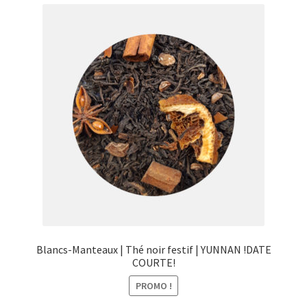
menu
Ouvrir
Épicerie fine bio
enfant
le
menu
Beauté
enfant
DIY
Kids
Blancs-Manteaux | Thé noir festif | YUNNAN !DATE
COURTE!
PROMO !