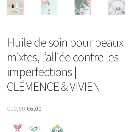
Huile de soin pour peaux
mixtes, l’alliée contre les
imperfections |
CLÉMENCE & VIVIEN
Le
Le
€
10,50
€
6,00
prix
prix
initial
actuel