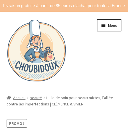
Livraison gratuite à partir de 85 euros d'achat pour toute la France
Aller
Aller
Menu
à
au
la
contenu
navigation
Accueil
Accueil
beauté
Huile de soin pour peaux mixtes, l’alliée
contre les imperfections | CLÉMENCE & VIVIEN
Made in France
Ouvrir
Déco & accessoires
PROMO !
le