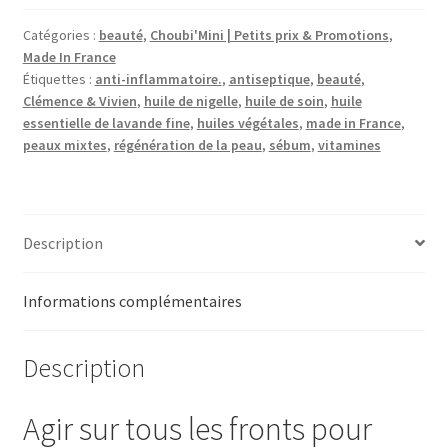
Catégories :
beauté
,
Choubi'Mini | Petits prix & Promotions
,
Made In France
Étiquettes :
anti-inflammatoire.
,
antiseptique
,
beauté
,
Clémence & Vivien
,
huile de nigelle
,
huile de soin
,
huile
essentielle de lavande fine
,
huiles végétales
,
made in France
,
peaux mixtes
,
régénération de la peau
,
sébum
,
vitamines
Description
Informations complémentaires
Description
Agir sur tous les fronts pour