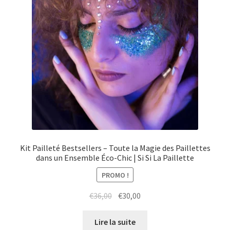
Kit Pailleté Bestsellers – Toute la Magie des Paillettes
dans un Ensemble Éco-Chic | Si Si La Paillette
PROMO !
Le
Le
€
36,00
€
30,00
prix
prix
initial
actuel
Lire la suite