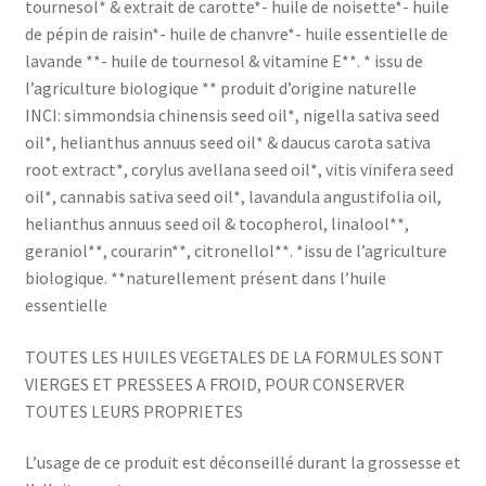
tournesol* & extrait de carotte*- huile de noisette*- huile
de pépin de raisin*- huile de chanvre*- huile essentielle de
lavande **- huile de tournesol & vitamine E**. * issu de
l’agriculture biologique ** produit d’origine naturelle
INCI: simmondsia chinensis seed oil*, nigella sativa seed
oil*, helianthus annuus seed oil* & daucus carota sativa
root extract*, corylus avellana seed oil*, vitis vinifera seed
oil*, cannabis sativa seed oil*, lavandula angustifolia oil,
helianthus annuus seed oil & tocopherol, linalool**,
geraniol**, courarin**, citronellol**. *issu de l’agriculture
biologique. **naturellement présent dans l’huile
essentielle
TOUTES LES HUILES VEGETALES DE LA FORMULES SONT
VIERGES ET PRESSEES A FROID, POUR CONSERVER
TOUTES LEURS PROPRIETES
L’usage de ce produit est déconseillé durant la grossesse et