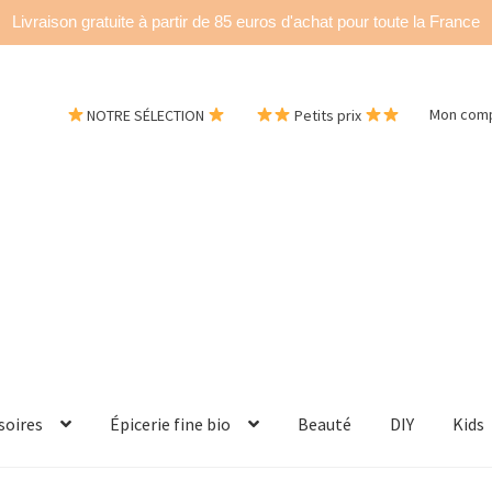
Livraison gratuite à partir de 85 euros d'achat pour toute la France
NOTRE SÉLECTION
Petits prix
Mon com
soires
Épicerie fine bio
Beauté
DIY
Kids