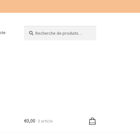
Recherche
Recherche
pte
pour :
€
0,00
0 article