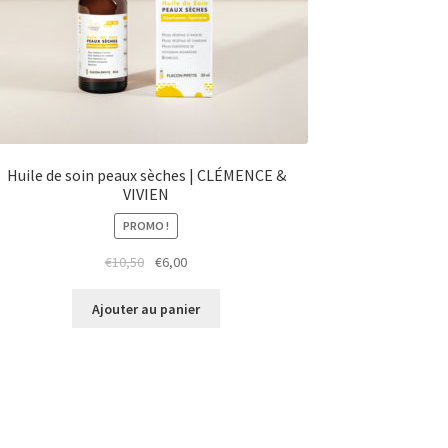
Huile de soin peaux sèches | CLÉMENCE &
VIVIEN
PROMO !
Le
Le
€
10,50
€
6,00
prix
prix
initial
actuel
Ajouter au panier
était :
est :
€10,50.
€6,00.