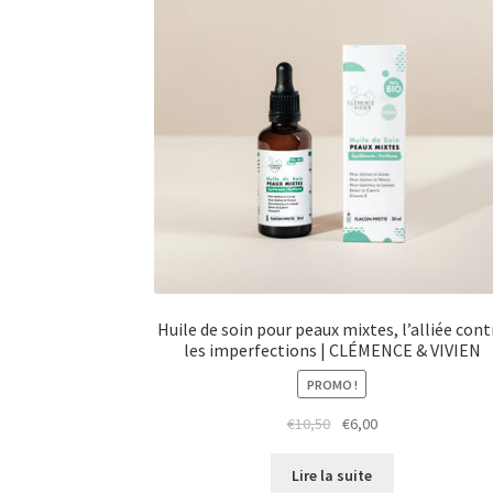
Huile de soin pour peaux mixtes, l’alliée cont
les imperfections | CLÉMENCE & VIVIEN
PROMO !
Le
Le
€
10,50
€
6,00
prix
prix
initial
actuel
Lire la suite