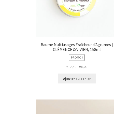
Baume Multiusages Fraîcheur d’Agrumes |
CLÉMENCE & VIVIEN, 150ml
PROMO !
Le
Le
€
12,50
€
8,00
prix
prix
initial
actuel
Ajouter au panier
était :
est :
€12,50.
€8,00.