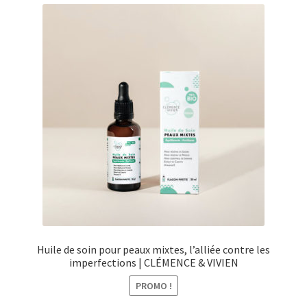
menu
Ouvrir
Épicerie fine bio
enfant
le
menu
Beauté
enfant
DIY
Kids
Huile de soin pour peaux mixtes, l’alliée contre les
imperfections | CLÉMENCE & VIVIEN
PROMO !