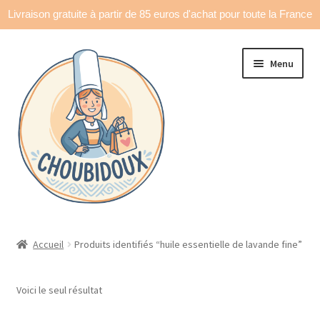
Livraison gratuite à partir de 85 euros d'achat pour toute la France
Aller
Aller
Menu
à
au
la
contenu
navigation
Accueil
Accueil
Produits identifiés “huile essentielle de lavande fine”
Made in France
Voici le seul résultat
Ouvrir
Déco & accessoires
le