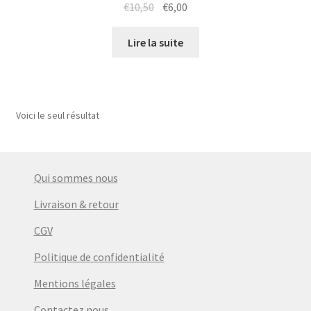
Le
Le
€
10,50
€
6,00
prix
prix
initial
actuel
Lire la suite
était :
est :
€10,50.
€6,00.
Voici le seul résultat
Qui sommes nous
Livraison & retour
CGV
Politique de confidentialité
Mentions légales
Contactez nous