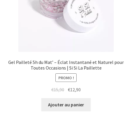
Gel Pailleté 5h du Mat’ – Éclat Instantané et Naturel pour
Toutes Occasions | Si Si La Paillette
PROMO !
Le
Le
€
15,90
€
12,90
prix
prix
initial
actuel
Ajouter au panier
était :
est :
€15,90.
€12,90.