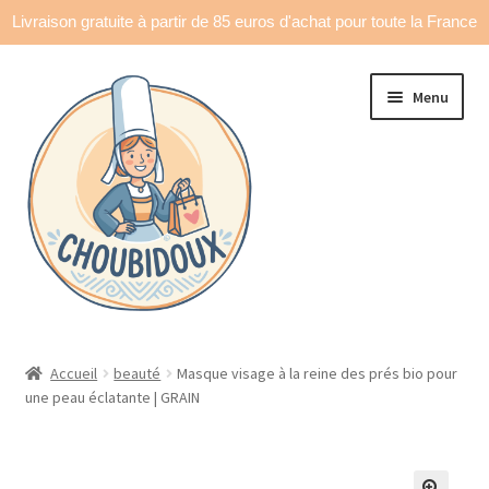
Livraison gratuite à partir de 85 euros d'achat pour toute la France
Aller
Aller
Menu
à
au
la
contenu
navigation
Accueil
Accueil
beauté
Masque visage à la reine des prés bio pour
une peau éclatante | GRAIN
Made in France
Ouvrir
Déco & accessoires
le