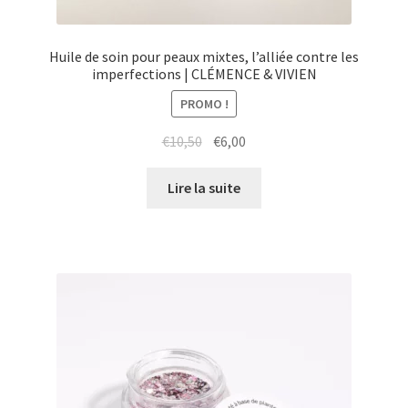
Huile de soin pour peaux mixtes, l’alliée contre les
imperfections | CLÉMENCE & VIVIEN
PROMO !
Le
Le
€
10,50
€
6,00
prix
prix
initial
actuel
Lire la suite
était :
est :
€10,50.
€6,00.