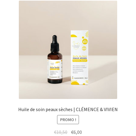
Huile de soin peaux sèches | CLÉMENCE & VIVIEN
PROMO !
Le
Le
€
10,50
€
6,00