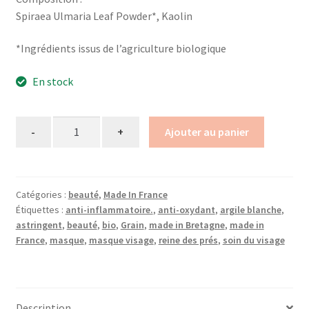
Spiraea Ulmaria Leaf Powder*, Kaolin
*Ingrédients issus de l’agriculture biologique
En stock
Quantity
Ajouter au panier
Catégories :
beauté
,
Made In France
Étiquettes :
anti-inflammatoire.
,
anti-oxydant
,
argile blanche
,
astringent
,
beauté
,
bio
,
Grain
,
made in Bretagne
,
made in
France
,
masque
,
masque visage
,
reine des prés
,
soin du visage
Description