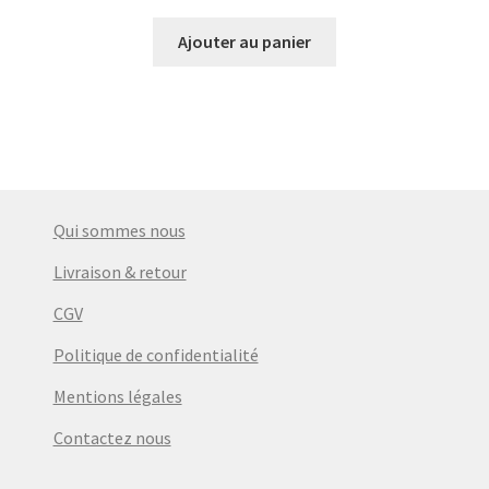
prix
prix
initial
actuel
Ajouter au panier
était :
est :
€10,50.
€6,00.
Qui sommes nous
Livraison & retour
CGV
Politique de confidentialité
Mentions légales
Contactez nous