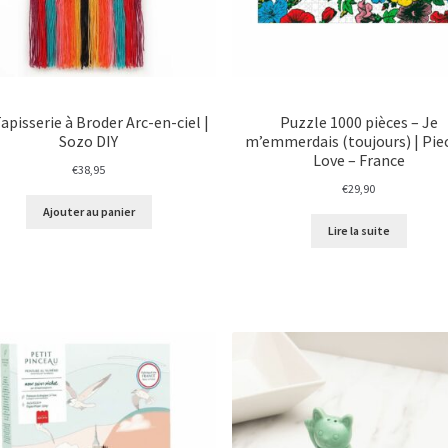
Tapisserie à Broder Arc-en-ciel |
Puzzle 1000 pièces – Je
Sozo DIY
m’emmerdais (toujours) | Pie
Love – France
€
38,95
€
29,90
Ajouter au panier
Lire la suite