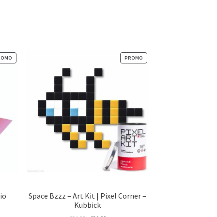
PRODUIT
PRODUIT
ROMO
PROMO
EN
EN
PROMOTION
PROMOTION
io
Space Bzzz – Art Kit | Pixel Corner –
Kubbick