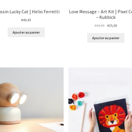
ssin Lucky Cat | Helio Ferretti
Love Message – Art Kit | Pixel 
– Kubbick
€
40,43
Le
Le
€
39,99
€
35,00
prix
prix
Ajouter au panier
initial
actuel
Ajouter au panier
était :
est :
€39,99.
€35,00.