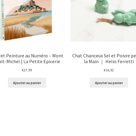
ret Peinture au Numéro – Mont
Chat Chanceux Sel et Poivre pe
nt-Michel | La Petite Epicerie
la Main ｜ Helio Ferretti
€
27,99
€
16,92
Ajouter au panier
Ajouter au panier