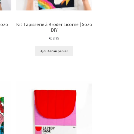
 Sozo
Kit Tapisserie à Broder Licorne | Sozo
DIY
€
38,95
Ajouter au panier