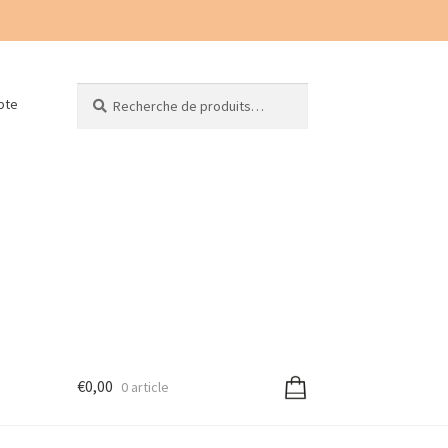
Recherche
Recherche
pte
pour :
€
0,00
0 article