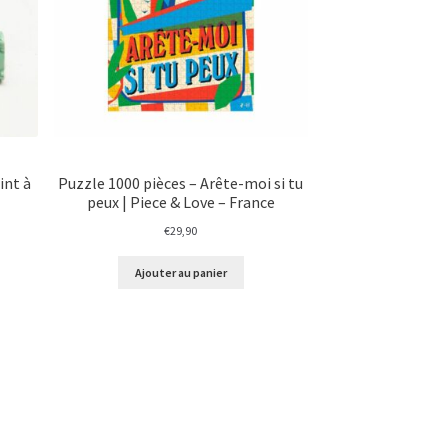
int à
Puzzle 1000 pièces – Arête-moi si tu
peux | Piece & Love – France
€
29,90
Ajouter au panier