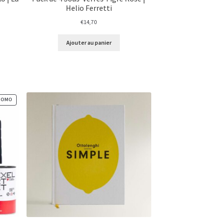
Helio Ferretti
€
14,70
Ajouter au panier
PRODUIT
ROMO
EN
PROMOTION