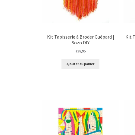
Kit Tapisserie à Broder Guépard |
Kit 
Sozo DIY
€
38,95
Ajouter au panier