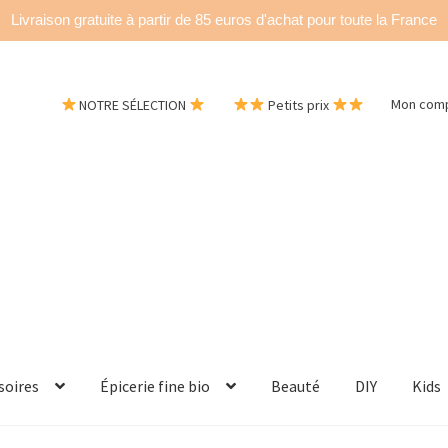
Livraison gratuite à partir de 85 euros d'achat pour toute la France
NOTRE SÉLECTION
Petits prix
Mon com
soires
Épicerie fine bio
Beauté
DIY
Kids