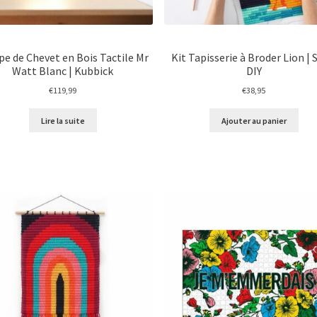
e de Chevet en Bois Tactile Mr
Kit Tapisserie à Broder Lion |
Watt Blanc | Kubbick
DIY
€
119,99
€
38,95
Lire la suite
Ajouter au panier