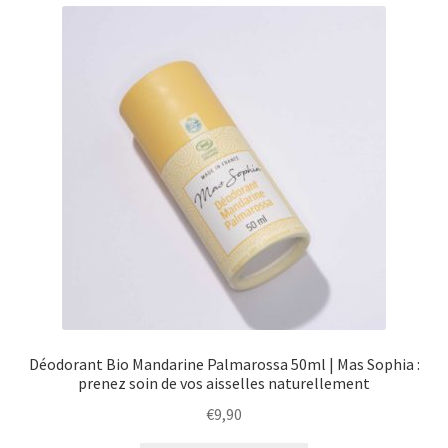
menu
Ouvrir
Épicerie fine bio
enfant
le
menu
Beauté
enfant
DIY
Kids
Déodorant Bio Mandarine Palmarossa 50ml | Mas Sophia :
prenez soin de vos aisselles naturellement
€
9,90