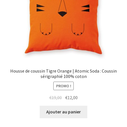
Housse de coussin Tigre Orange | Atomic Soda : Coussin
sérigraphié 100% coton
PROMO !
Le
Le
€
19,00
€
12,00
prix
prix
initial
actuel
Ajouter au panier
était :
est :
€19,00.
€12,00.