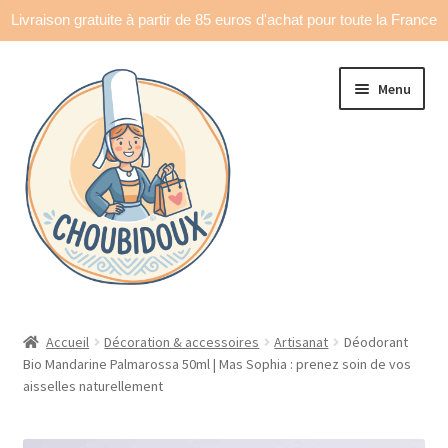
Livraison gratuite à partir de 85 euros d'achat pour toute la France
Aller
Aller
Menu
à
au
la
contenu
navigation
Accueil
Accueil
Décoration & accessoires
Artisanat
Déodorant
Bio Mandarine Palmarossa 50ml | Mas Sophia : prenez soin de vos
Made in France
aisselles naturellement
Ouvrir
Déco & accessoires
le