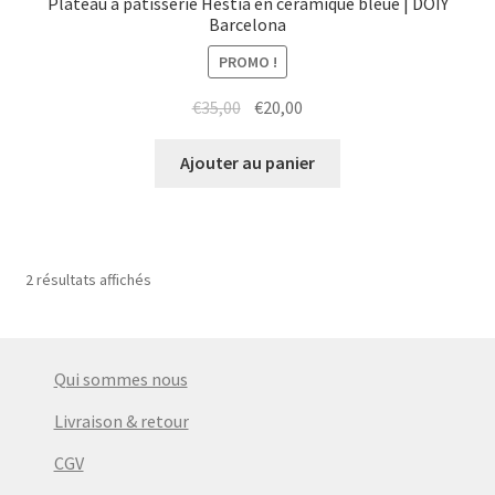
Plateau à pâtisserie Hestia en céramique bleue | DOIY
Barcelona
PROMO !
Le
Le
€
35,00
€
20,00
prix
prix
initial
actuel
Ajouter au panier
était :
est :
€35,00.
€20,00.
2 résultats affichés
Qui sommes nous
Livraison & retour
CGV