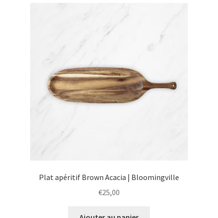
menu
Ouvrir
Épicerie fine bio
enfant
le
menu
Beauté
enfant
DIY
Kids
Plat apéritif Brown Acacia | Bloomingville
€
25,00
Ajouter au panier