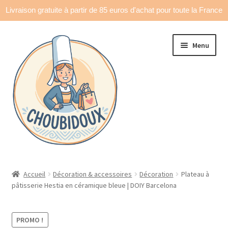
Livraison gratuite à partir de 85 euros d'achat pour toute la France
Aller
Aller
Menu
à
au
la
contenu
navigation
Accueil
Accueil
Décoration & accessoires
Décoration
Plateau à
pâtisserie Hestia en céramique bleue | DOIY Barcelona
Made in France
Ouvrir
Déco & accessoires
PROMO !
le