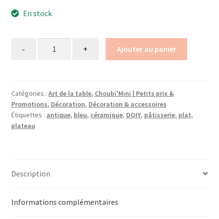
En stock
Quantity
Ajouter au panier
Catégories :
Art de la table
,
Choubi'Mini | Petits prix &
Promotions
,
Décoration
,
Décoration & accessoires
Étiquettes :
antique
,
bleu
,
céramique
,
DOIY
,
pâtisserie
,
plat
,
plateau
Description
Informations complémentaires