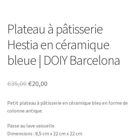
Plateau à pâtisserie
Hestia en céramique
bleue | DOIY Barcelona
Le
Le
€
35,00
€
20,00
prix
prix
Petit plateau à pâtisserie en céramique bleu en forme de
initial
actuel
colonne antique.
était :
est :
Passe au lave vaisselle.
€35,00.
€20,00.
Dimensions : 8,5 cm x 22 cm x 22 cm