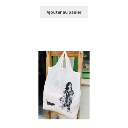
prix
prix
initial
actuel
Ajouter au panier
était :
est :
€49,90.
€40,00.