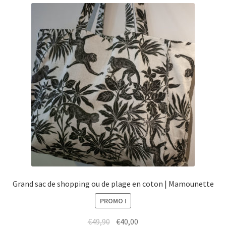
menu
Ouvrir
Épicerie fine bio
enfant
le
menu
Beauté
enfant
DIY
Kids
Grand sac de shopping ou de plage en coton | Mamounette
PROMO !
Le
Le
€
49,90
€
40,00