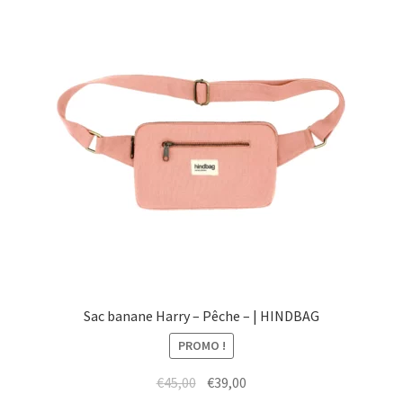
Sac banane Harry – Pêche – | HINDBAG
PROMO !
Le
Le
€
45,00
€
39,00