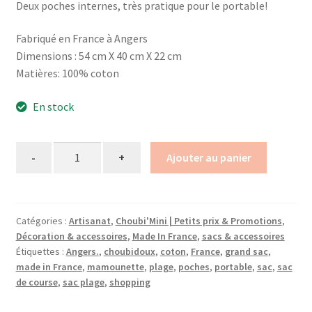
Deux poches internes, très pratique pour le portable!
€49,90.
€40,00.
Fabriqué en France à Angers
Dimensions : 54 cm X 40 cm X 22 cm
Matières: 100% coton
En stock
Quantity
Ajouter au panier
Catégories :
Artisanat
,
Choubi'Mini | Petits prix & Promotions
,
Décoration & accessoires
,
Made In France
,
sacs & accessoires
Étiquettes :
Angers.
,
choubidoux
,
coton
,
France
,
grand sac
,
made in France
,
mamounette
,
plage
,
poches
,
portable
,
sac
,
sac
de course
,
sac plage
,
shopping