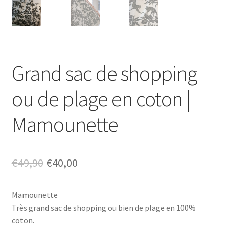
Grand sac de shopping
ou de plage en coton |
Mamounette
Le
Le
€
49,90
€
40,00
prix
prix
Mamounette
initial
actuel
Très grand sac de shopping ou bien de plage en 100%
était :
est :
coton.