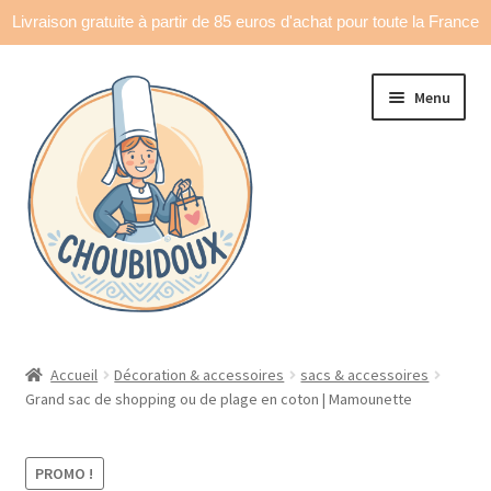
Livraison gratuite à partir de 85 euros d'achat pour toute la France
Aller
Aller
Menu
à
au
la
contenu
navigation
Accueil
Accueil
Décoration & accessoires
sacs & accessoires
Grand sac de shopping ou de plage en coton | Mamounette
Made in France
Ouvrir
Déco & accessoires
PROMO !
le