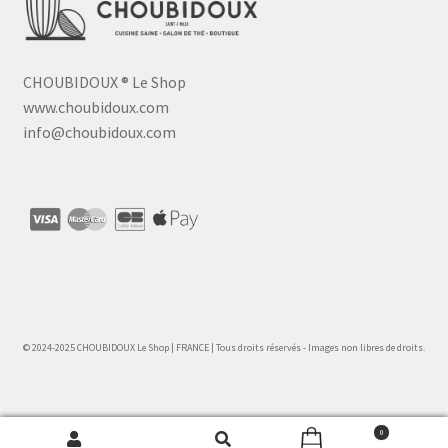
CHOUBIDOUX
®
Le Shop
www.choubidoux.com
info@choubidoux.com
© 2024-2025 CHOUBIDOUX Le Shop | FRANCE | Tous droits réservés - Images non libres de droits.
0
Recherche
Recherche