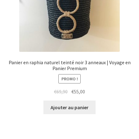
Panier en raphia naturel teinté noir 3 anneaux | Voyage en
Panier Premium
PROMO !
Le
Le
€
69,90
€
55,00
prix
prix
initial
actuel
Ajouter au panier
était :
est :
€69,90.
€55,00.