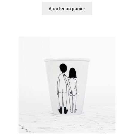
prix
prix
initial
actuel
Ajouter au panier
était :
est :
€45,00.
€39,00.