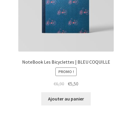
NoteBook Les Bicyclettes | BLEU COQUILLE
PROMO !
Le
Le
€
6,90
€
5,50
prix
prix
initial
actuel
Ajouter au panier
était :
est :
€6,90.
€5,50.