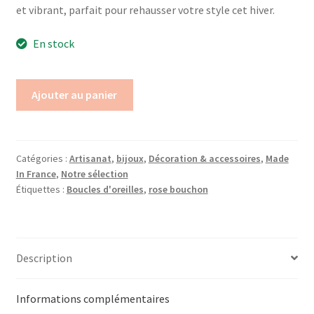
et vibrant, parfait pour rehausser votre style cet hiver.
En stock
Ajouter au panier
Catégories :
Artisanat
,
bijoux
,
Décoration & accessoires
,
Made
In France
,
Notre sélection
Étiquettes :
Boucles d'oreilles
,
rose bouchon
Description
Informations complémentaires