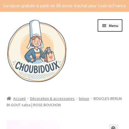
Livraison gratuite à partir de 85 euros d'achat pour toute la France
Aller
Aller
Menu
à
au
la
contenu
navigation
Accueil
Accueil
Décoration & accessoires
bijoux
BOUCLES BERLIN
BI-GOUT salsa | ROSE BOUCHON
Made in France
Ouvrir
Déco & accessoires
le