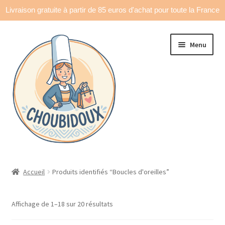
Livraison gratuite à partir de 85 euros d'achat pour toute la France
Aller
Aller
Menu
à
au
la
contenu
navigation
Accueil
Accueil
Produits identifiés “Boucles d'oreilles”
Made in France
Affichage de 1–18 sur 20 résultats
Ouvrir
Déco & accessoires
le