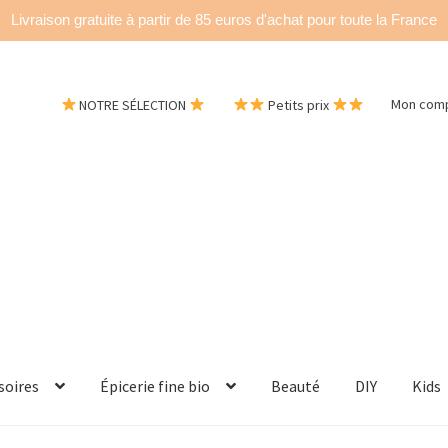
Livraison gratuite à partir de 85 euros d'achat pour toute la France
NOTRE SÉLECTION
Petits prix
Mon com
soires
Épicerie fine bio
Beauté
DIY
Kids