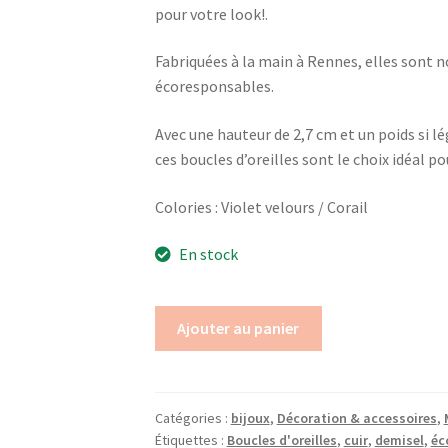
pour votre look!.
Fabriquées à la main à Rennes, elles sont 
écoresponsables.
Avec une hauteur de 2,7 cm et un poids si lé
ces boucles d’oreilles sont le choix idéal p
Colories : Violet velours / Corail
En stock
Ajouter au panier
Catégories :
bijoux
,
Décoration & accessoires
,
Étiquettes :
Boucles d'oreilles
,
cuir
,
demisel
,
éc