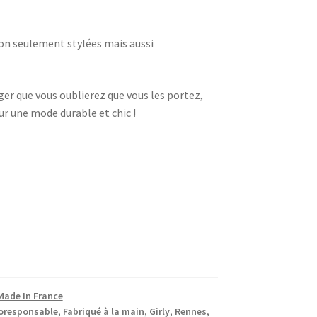
non seulement stylées mais aussi
ger que vous oublierez que vous les portez,
our une mode durable et chic !
Made In France
oresponsable
,
Fabriqué à la main
,
Girly
,
Rennes
,