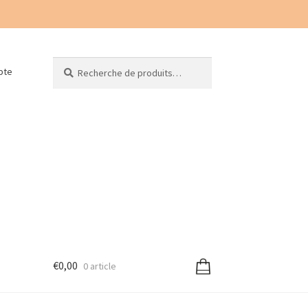
Recherche
Recherche
pte
pour :
€
0,00
0 article