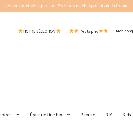
Livraison gratuite à partir de 85 euros d'achat pour toute la France
NOTRE SÉLECTION
Petits prix
Mon com
soires
Épicerie fine bio
Beauté
DIY
Kids