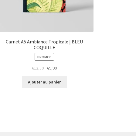
Carnet A5 Ambiance Tropicale | BLEU
COQUILLE
PROMO !
Le
Le
€
12,50
€
9,90
prix
prix
initial
actuel
Ajouter au panier
était :
est :
€12,50.
€9,90.