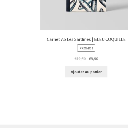
Carnet A5 Les Sardines | BLEU COQUILLE
PROMO !
Le
Le
€
12,50
€
9,90
prix
prix
initial
actuel
Ajouter au panier
était :
est :
€12,50.
€9,90.