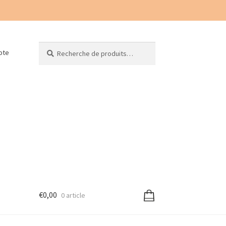
Recherche
Recherche
pte
pour :
€
0,00
0 article