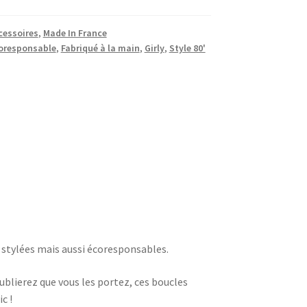
cessoires
,
Made In France
oresponsable
,
Fabriqué à la main
,
Girly
,
Style 80'
 stylées mais aussi écoresponsables.
oublierez que vous les portez, ces boucles
c !