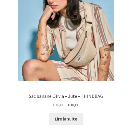
PROMOTION
Sac banane Olivia – Jute – | HINDBAG
Le
Le
€
36,00
€
30,00
prix
prix
initial
actuel
Lire la suite
était :
est :
€36,00.
€30,00.