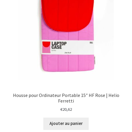
menu
Ouvrir
Épicerie fine bio
enfant
le
menu
Beauté
enfant
DIY
Kids
Housse pour Ordinateur Portable 15″ HF Rose | Helio
Ferretti
€
20,62
Ajouter au panier