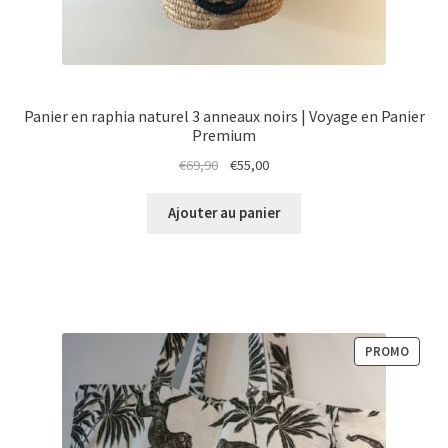
Panier en raphia naturel 3 anneaux noirs | Voyage en Panier
Premium
Le
Le
€
69,90
€
55,00
prix
prix
initial
actuel
Ajouter au panier
était :
est :
€69,90.
€55,00.
PRODU
PROMO
EN
PROM