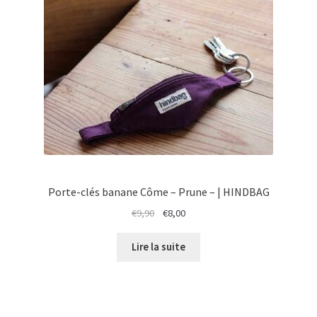
Porte-clés banane Côme – Prune – | HINDBAG
Le
Le
€
9,90
€
8,00
prix
prix
initial
actuel
Lire la suite
était :
est :
€9,90.
€8,00.