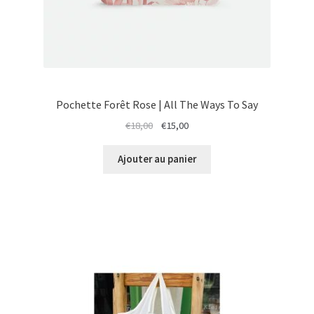
Pochette Forêt Rose | All The Ways To Say
Le
Le
€
18,00
€
15,00
prix
prix
initial
actuel
Ajouter au panier
était :
est :
€18,00.
€15,00.