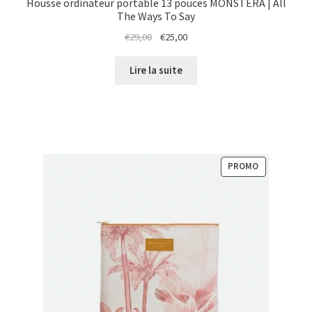
Housse ordinateur portable 13 pouces MONSTERA | All
The Ways To Say
Le
Le
€
29,00
€
25,00
prix
prix
initial
actuel
Lire la suite
était :
est :
€29,00.
€25,00.
PRODUIT
PROMO
EN
PROMOTION