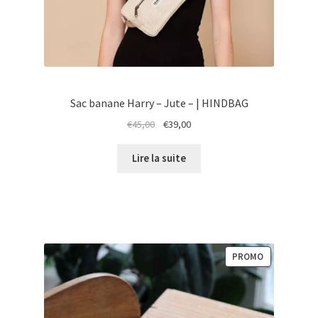
Sac banane Harry – Jute – | HINDBAG
Le
Le
€
45,00
€
39,00
prix
prix
initial
actuel
Lire la suite
était :
est :
€45,00.
€39,00.
PRODUIT
PROMO
EN
PROMOTION