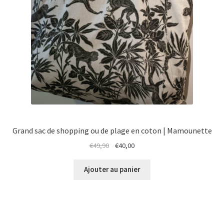
Grand sac de shopping ou de plage en coton | Mamounette
Le
Le
€
49,90
€
40,00
prix
prix
initial
actuel
Ajouter au panier
était :
est :
€49,90.
€40,00.