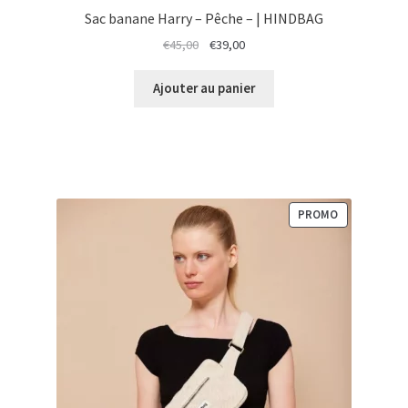
Sac banane Harry – Pêche – | HINDBAG
Le
Le
€
45,00
€
39,00
prix
prix
initial
actuel
Ajouter au panier
était :
est :
€45,00.
€39,00.
PRODUIT
PROMO
EN
PROMOTION