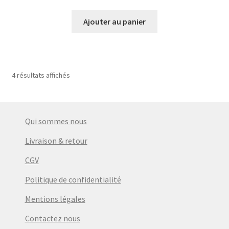
prix
prix
initial
actuel
Ajouter au panier
était :
est :
€3,90.
€2,90.
4 résultats affichés
Qui sommes nous
Livraison & retour
CGV
Politique de confidentialité
Mentions légales
Contactez nous