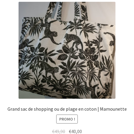
menu
Ouvrir
Épicerie fine bio
enfant
le
menu
Beauté
enfant
DIY
Kids
Grand sac de shopping ou de plage en coton | Mamounette
PROMO !
Le
Le
€
49,90
€
40,00