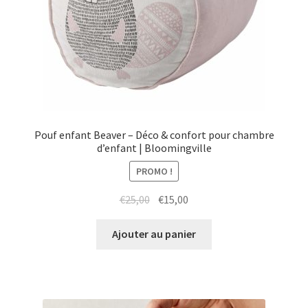
Pouf enfant Beaver – Déco & confort pour chambre
d’enfant | Bloomingville
PROMO !
Le
Le
€
25,00
€
15,00
prix
prix
initial
actuel
Ajouter au panier
était :
est :
€25,00.
€15,00.