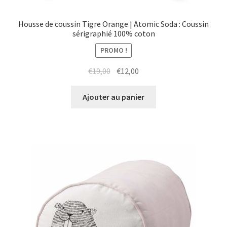
Housse de coussin Tigre Orange | Atomic Soda : Coussin
sérigraphié 100% coton
PROMO !
Le
Le
€
19,00
€
12,00
prix
prix
initial
actuel
Ajouter au panier
était :
est :
€19,00.
€12,00.