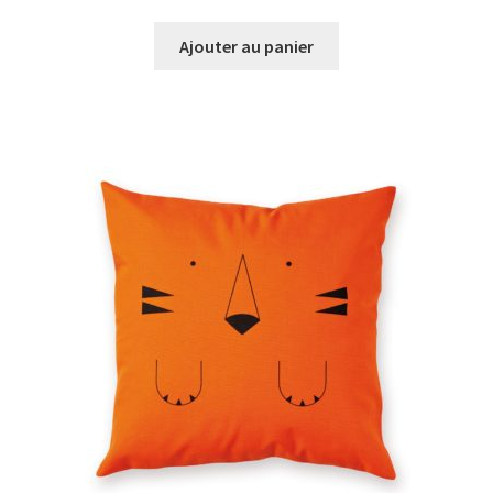
prix
prix
initial
actuel
Ajouter au panier
était :
est :
€49,90.
€40,00.