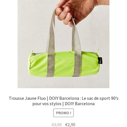
Trousse Jaune Fluo | DOIY Barcelona : Le sac de sport 90’s
pour vos stylos | DOIY Barcelona
PROMO !
Le
Le
€
3,90
€
2,90