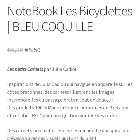
NoteBook Les Bicyclettes
| BLEU COQUILLE
Le
Le
€
6,90
€
5,50
prix
prix
Les petits Carnets
par Julia Cadiou
initial
actuel
était :
est :
Inspirations de Julia Cadiou qui navigue en aquarelle sur les
côtes bretonnes, des carnets illustrant les images
€6,90.
€5,50.
intemporelles du paysage breton tout en douceur.
Des produits 100% Made in France, imprimés en Bretagne
et certifiés FSC* pour une gestion durable des forêts.
Des carnets pour celles et ceux en recherche d’inspiration,
d’évasion avec des visuels qui font du bien!